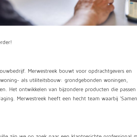
erder!
bouwbedrijf. Merwestreek bouwt voor opdrachtgevers en
l woning- als utiliteitsbouw: grondgebonden woningen,
en. Het ontwikkelen van bijzondere producten die passen 
daging. Merwestreek heeft een hecht team waarbij ‘Same
ille zijn we op zoek naar een klantgerichte professional 