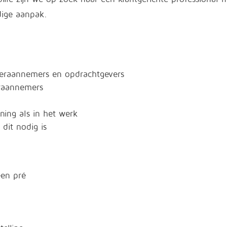
dige aanpak.
eraannemers en opdrachtgevers
eraannemers
ing als in het werk
 dit nodig is
een pré