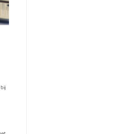
bij
n
met