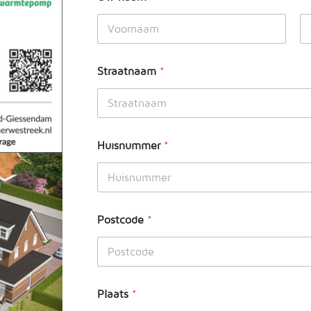
s
t
c
Voornaam
Tu
o
d
Straatnaam
*
e
*
*
Huisnummer
*
Postcode
*
Plaats
*