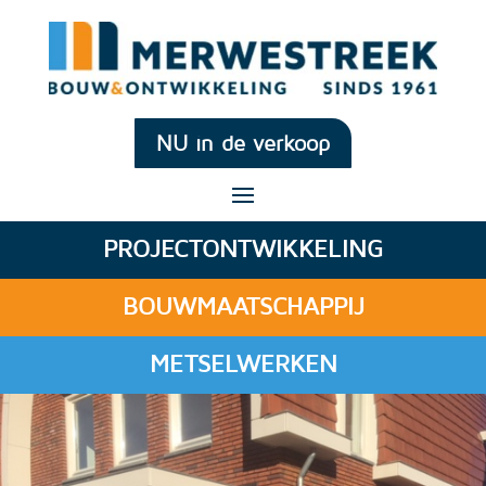
NU in de verkoop
PROJECTONTWIKKELING
BOUWMAATSCHAPPIJ
METSELWERKEN