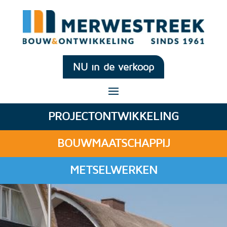
NU in de verkoop
PROJECTONTWIKKELING
BOUWMAATSCHAPPIJ
METSELWERKEN