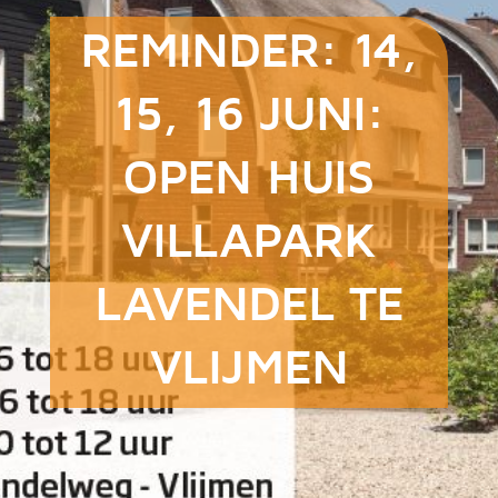
REMINDER: 14,
15, 16 JUNI:
OPEN HUIS
VILLAPARK
LAVENDEL TE
VLIJMEN