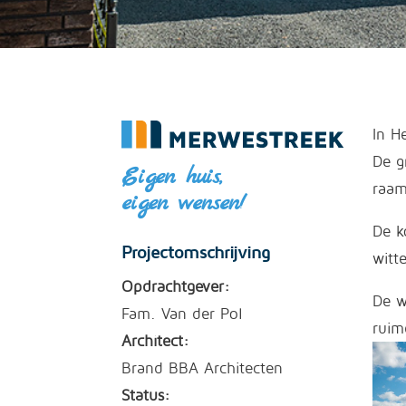
In H
De g
Eigen huis,
raam
eigen wensen!
De k
Projectomschrijving
witt
Opdrachtgever:
De w
Fam. Van der Pol
ruim
Architect:
Brand BBA Architecten
Status: