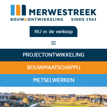
NU in de verkoop
PROJECTONTWIKKELING
BOUWMAATSCHAPPIJ
METSELWERKEN