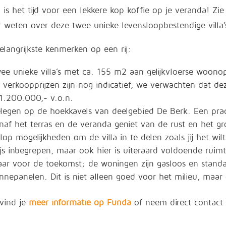
 is het tijd voor een lekkere kop koffie op je veranda! Zie j
 weten over deze twee unieke levensloopbestendige villa’
elangrijkste kenmerken op een rij:
ee unieke villa’s met ca. 155 m2 aan gelijkvloerse woono
 verkoopprijzen zijn nog indicatief, we verwachten dat de
1.200.000,- v.o.n.
legen op de hoekkavels van deelgebied De Berk. Een prac
naf het terras en de veranda geniet van de rust en het g
lop mogelijkheden om de villa in te delen zoals jij het wilt
ijs inbegrepen, maar ook hier is uiteraard voldoende ru
aar voor de toekomst; de woningen zijn gasloos en sta
nnepanelen. Dit is niet alleen goed voor het milieu, ma
 vind je
meer informatie op Funda
of neem direct contac