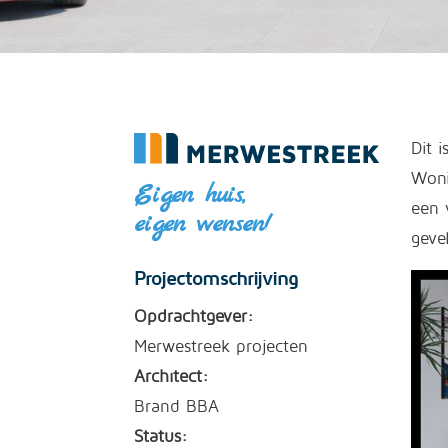
Dit 
Woni
Eigen huis,
een 
eigen wensen!
gevel
Projectomschrijving
Opdrachtgever:
Merwestreek projecten
Architect:
Brand BBA
Status: