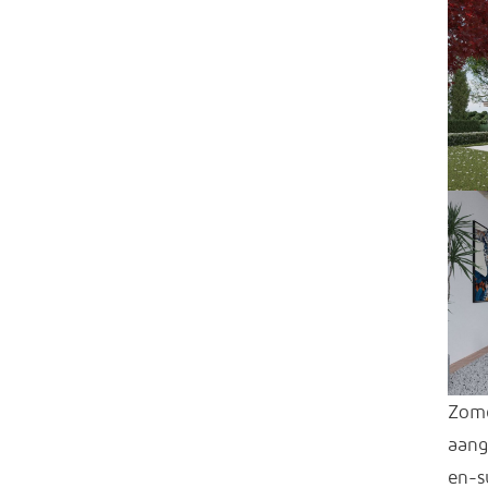
Zome
aang
en-s