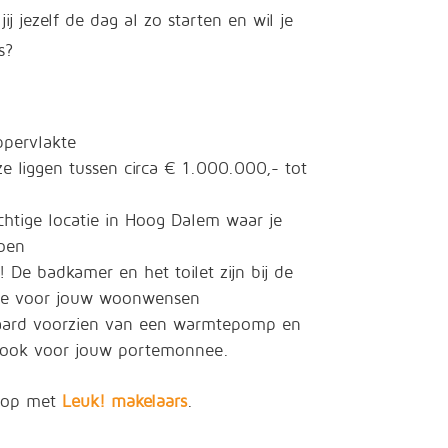
ij jezelf de dag al zo starten en wil je
s?
ppervlakte
ze liggen tussen circa € 1.000.000,- tot
htige locatie in Hoog Dalem waar je
roen
! De badkamer en het toilet zijn bij de
imte voor jouw woonwensen
ndaard voorzien van een warmtepomp en
ar ook voor jouw portemonnee.
t op met
Leuk! makelaars
.