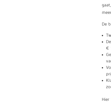
gaat,
meer
De b
Tw
De
€ 
Ge
va
Vo
pr
Kl
zo
Hier