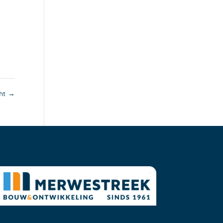
cht
→