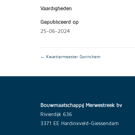
Vaardigheden
Gepubliceerd op
25-06-2024
←
Kwartiermeester Gorinchem
Bouwmaatschappij Merwestreek bv
Rivierdijk 636
3371 EE Hardinxveld-Giessendam