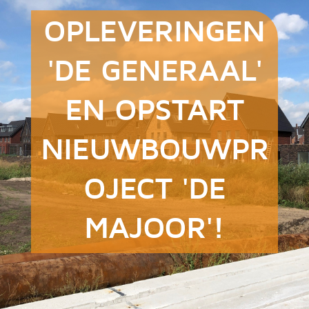
OPLEVERINGEN
'DE GENERAAL'
EN OPSTART
NIEUWBOUWPR
OJECT 'DE
MAJOOR'!