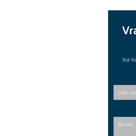
Vr
Vul h