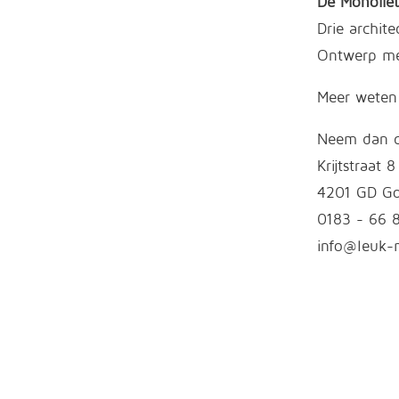
De Monoliet
Drie archit
Ontwerp met
Meer weten
Neem dan c
Krijtstraat 8
4201 GD Go
0183 - 66 
info@leuk-m