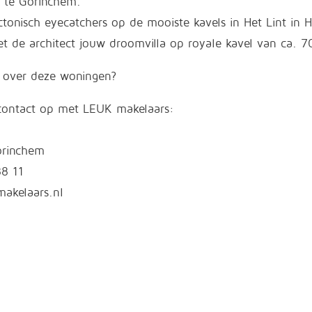
te Gorinchem.
ectonisch eyecatchers op de mooiste kavels in Het Lint in
 de architect jouw droomvilla op royale kavel van ca. 
 over deze woningen?
ontact op met LEUK makelaars:
rinchem
88 11
akelaars.nl