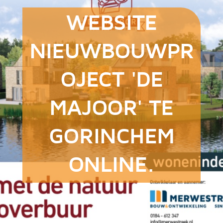
WEBSITE
NIEUWBOUWPR
OJECT 'DE
MAJOOR' TE
GORINCHEM
ONLINE.