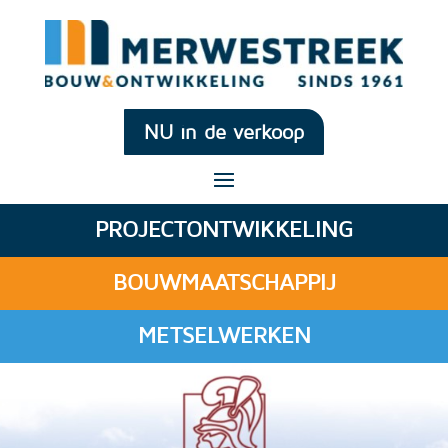
NU in de verkoop
PROJECTONTWIKKELING
BOUWMAATSCHAPPIJ
METSELWERKEN