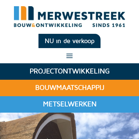
NU in de verkoop
PROJECTONTWIKKELING
BOUWMAATSCHAPPIJ
METSELWERKEN