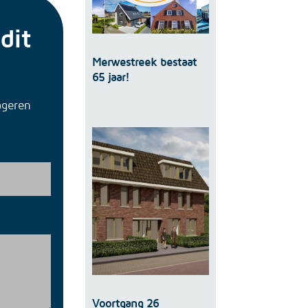
dit
Merwestreek bestaat
65 jaar!
ageren
Voortgang 26