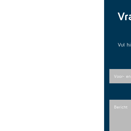
Vr
Vul h