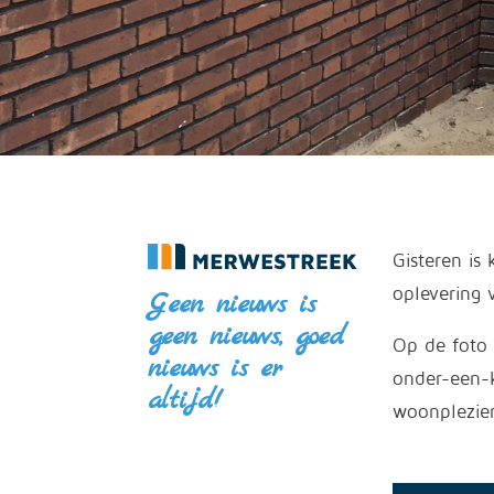
Gisteren is
oplevering 
Geen nieuws is
geen nieuws, goed
Op de foto 
nieuws is er
onder-een-k
altijd!
woonplezier