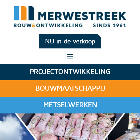
NU in de verkoop
PROJECTONTWIKKELING
BOUWMAATSCHAPPIJ
METSELWERKEN