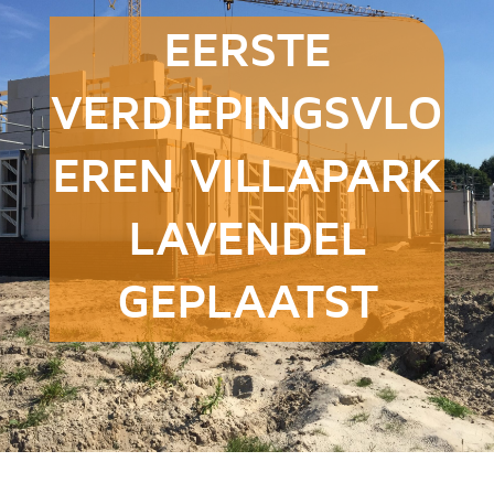
EERSTE
VERDIEPINGSVLO
EREN VILLAPARK
LAVENDEL
GEPLAATST