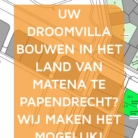
UW
DROOMVILLA
BOUWEN IN HET
LAND VAN
MATENA TE
PAPENDRECHT?
WIJ MAKEN HET
MOGELIJK!