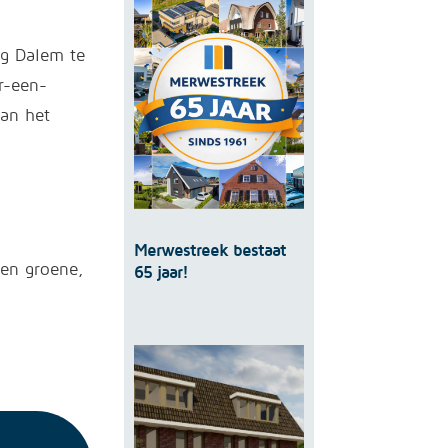
og Dalem te
r-een-
aan het
Merwestreek bestaat
en groene,
65 jaar!