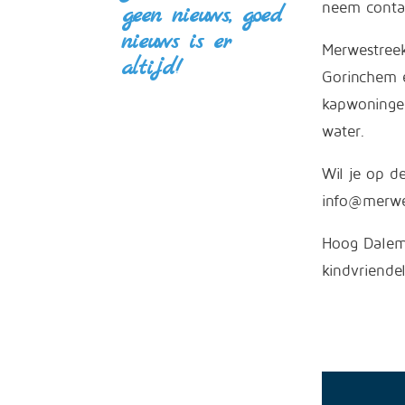
neem contac
geen nieuws, goed
nieuws is er
Merwestreek
altijd!
Gorinchem 
kapwoningen
water.
Wil je op d
info@merwe
Hoog Dalem
kindvriende