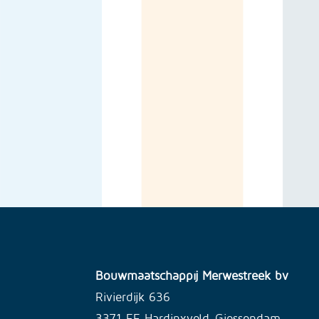
Bouwmaatschappij Merwestreek bv
Rivierdijk 636
3371 EE Hardinxveld-Giessendam