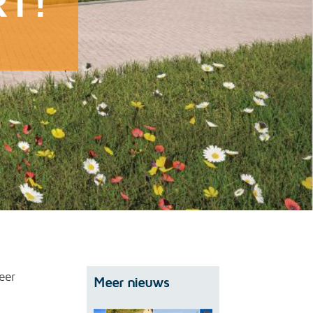
T!
eer
Meer nieuws