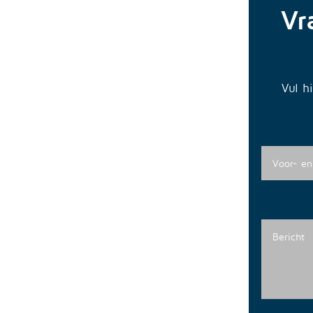
Vr
Vul h