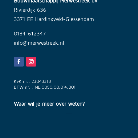
Bouwmaatschappij Merwestreek bv
Rivierdijk 636
3371 EE Hardinxveld-Giessendam
0184-612347
info@merwestreek.nl
KvK nr.: 23043318
BTW nr. : NL.0050.00.014.B01
Waar wil je meer over weten?