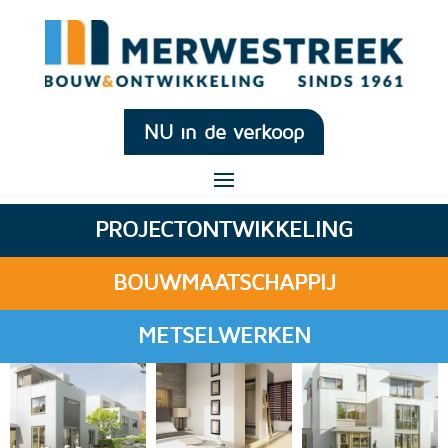
NU in de verkoop
PROJECTONTWIKKELING
BOUWMAATSCHAPPIJ
METSELWERKEN