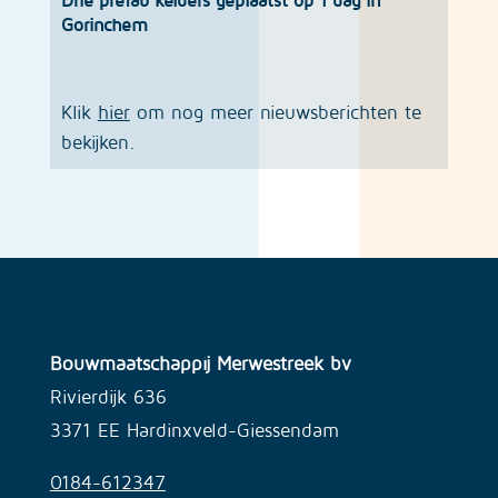
Drie prefab kelders geplaatst op 1 dag in
Gorinchem
Klik
hier
om nog meer nieuwsberichten te
bekijken.
Bouwmaatschappij Merwestreek bv
Rivierdijk 636
3371 EE Hardinxveld-Giessendam
0184-612347