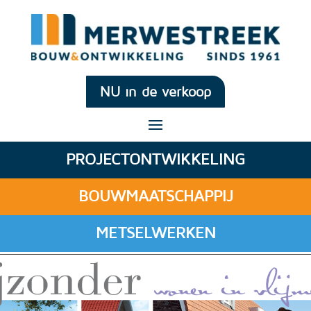
NU in de verkoop
PROJECTONTWIKKELING
BOUWMAATSCHAPPIJ
METSELWERKEN