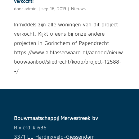
verkocht!
door
admin
|
sep 16, 2019
|
Nieuws
Inmiddels zijn alle woningen van dit project
verkocht. Kijkt u eens bij onze andere
projecten in Gorinchem of Papendrecht.
https://www.alblasserwaard.nl/aanbod/nieuw
bouwaanbod/sliedrecht/koop/project-12588-
-/
Bouwmaatschappij Merwestreek bv
Rivierdijk 636
3371 EE Hardinxveld-Giessendam